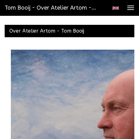
Tom Booij - Over Atelier Artom - Tom Booij
Tog
navi
Over Atelier Artom - Tom Booij