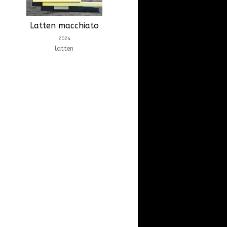
Latten macchiato
2024
latten