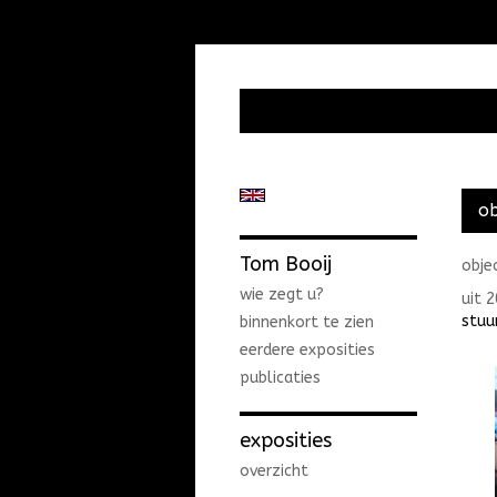
ob
Tom Booij
obje
wie zegt u?
uit 
stuu
binnenkort te zien
eerdere exposities
publicaties
exposities
overzicht