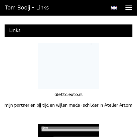
Tom Booij - Links
Tog
navi
Links
aletta.exto.nl
mijn partner en bij tijd en wijlen mede-schilder in Atelier Artom