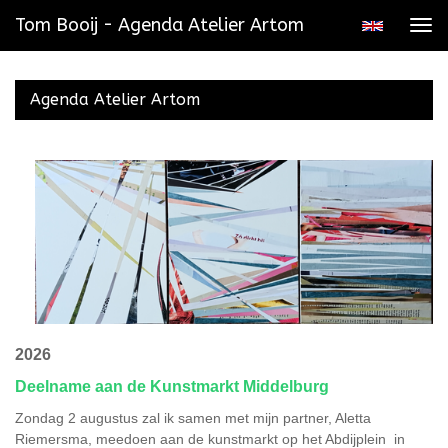
Tom Booij - Agenda Atelier Artom
Tog
navi
Agenda Atelier Artom
2026
Deelname aan de Ku
nstmarkt Middelburg
Zondag 2 augustus zal ik samen met mijn partner, Aletta
Riemersma, meedoen aan de kunstmarkt op het Abdijplein in