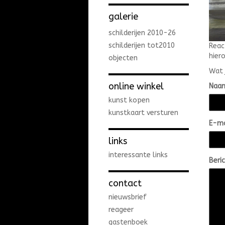
galerie
schilderijen 2010-26
schilderijen tot2010
Reac
hiero
objecten
Wat 
online winkel
Naa
kunst kopen
kunstkaart versturen
E-ma
links
interessante links
Beri
contact
nieuwsbrief
reageer
gastenboek