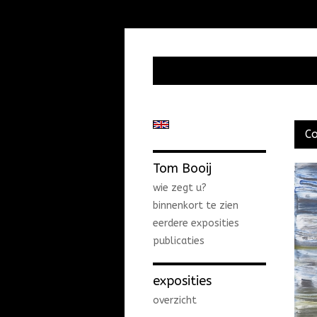
C
Tom Booij
wie zegt u?
binnenkort te zien
eerdere exposities
publicaties
exposities
overzicht