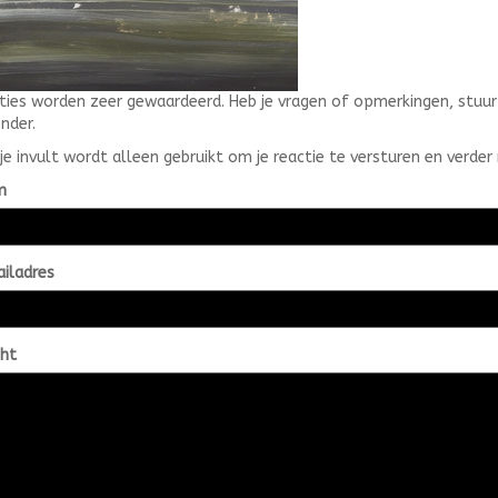
ties worden zeer gewaardeerd. Heb je vragen of opmerkingen, stuur 
nder.
je invult wordt alleen gebruikt om je reactie te versturen en verder 
m
iladres
cht